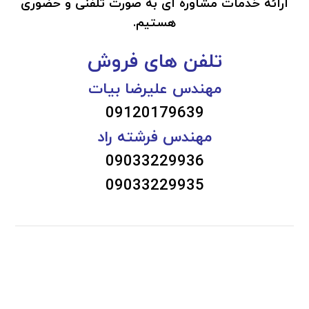
ارائه خدمات مشاوره ای به صورت تلفنی و حضوری
هستیم.
تلفن های فروش
مهندس علیرضا بیات
09120179639
مهندس فرشته راد
09033229936
09033229935