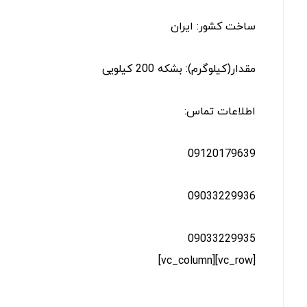
ساخت کشور: ایران
مقدار(کیلوگرم): بشکه 200 کیلویی
اطلاعات تماس:
09120179639
09033229936
09033229935
[vc_row][vc_column]