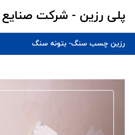
پلی رزین - شرکت صنایع 
رزین چسب سنگ- بتونه سنگ